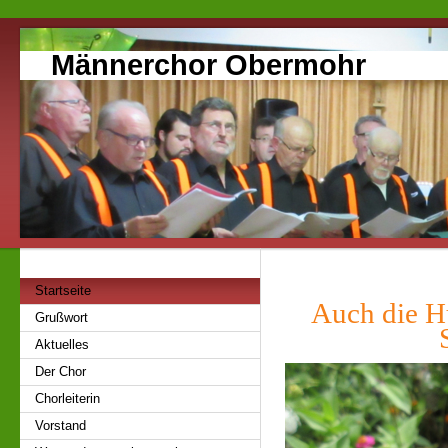
Männerchor Obermohr
Startseite
Auch die H
Grußwort
Som
Aktuelles
Der Chor
Chorleiterin
Vorstand